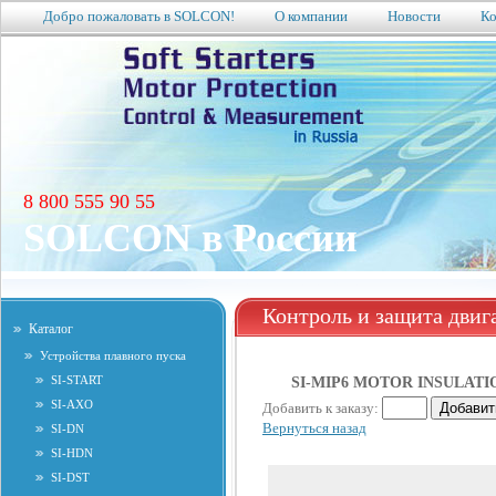
Добро пожаловать в SOLCON!
О компании
Новости
Ко
8 800 555 90 55
SOLCON в России
Контроль и защита двиг
Каталог
Устройства плавного пуска
SI-START
SI-MIP6 MOTOR INSULATION
SI-AXO
Добавить к заказу:
Вернуться назад
SI-DN
SI-HDN
SI-DST