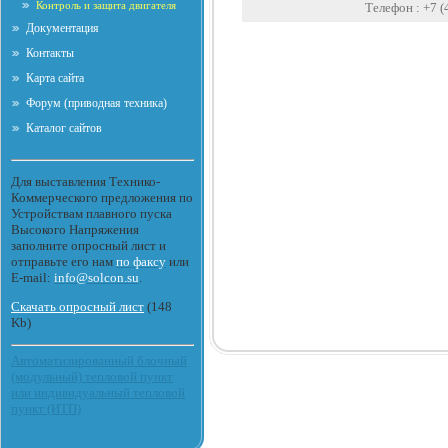
Контроль и защита двигателя
Телефон :
+7 (
Документация
Контакты
Карта сайта
Форум (приводная техника)
Каталог сайтов
Для выставления Технико-
Коммерческого предложения по
Устройствам плавного пуска
Высокого Напряжения
заполните опросный лист и
отправьте его нам
по факсу
или
E-mail:
info@solcon.su
.
Скачать опросный лист
(148
Kb)
Автоматизированный блочный
(модульный) тепловой пункт
или индивидуальный тепловой
пункт (ИТП)