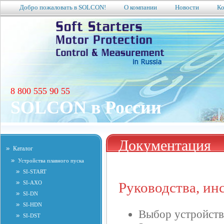
Добро пожаловать в SOLCON!
О компании
Новости
Ко
8 800 555 90 55
SOLCON в России
Документация
Каталог
Устройства плавного пуска
SI-START
SI-AXO
Руководства, инс
SI-DN
SI-HDN
Выбор устройств
SI-DST