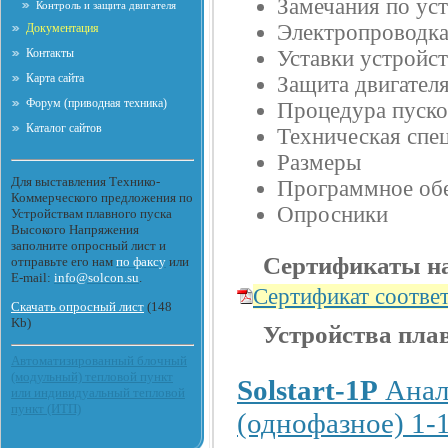
Замечания по ус
Контроль и защита двигателя
Электропроводк
Документация
Контакты
Уставки устройст
Карта сайта
Защита двигател
Форум (приводная техника)
Процедура пуско
Каталог сайтов
Техническая спе
Размеры
Для выставления Технико-
Программное обе
Коммерческого предложения по
Опросники
Устройствам плавного пуска
Высокого Напряжения
заполните опросный лист и
Сертификаты на
отправьте его нам
по факсу
или
E-mail:
info@solcon.su
.
Сертификат соотве
Скачать опросный лист
(148
Kb)
Устройства пла
Автоматизированный блочный
(модульный) тепловой пункт
Solstart-1P
Анало
или индивидуальный тепловой
пункт (ИТП)
(однофазное) 1-