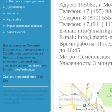
Контроль и защита двигателя
Адрес: 105082, г. Мо
Документация
Телефон: +7 (495) 9
Контакты
Телефон: 8 (800) 555
Карта сайта
Телефон: +7 (911) 11
Форум (приводная техника)
E-mail: info@matrixg
Каталог сайтов
E-mail: info@matrix-m
Время работы: Понеде
Для выставления Технико-
до 16:45
Коммерческого предложения по
Устройствам плавного пуска
Метро: Семёновская
Высокого Напряжения
заполните опросный лист и
Удаленность: 3 мин
отправьте его нам
по факсу
или
E-mail:
info@solcon.su
.
Скачать опросный лист
(148
Kb)
Автоматизированный блочный
(модульный) тепловой пункт
или индивидуальный тепловой
пункт (ИТП)