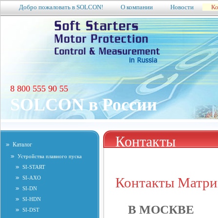
Добро пожаловать в SOLCON!
О компании
Новости
Ко
8 800 555 90 55
SOLCON в России
Контакты
Каталог
Устройства плавного пуска
SI-START
SI-AXO
Контакты Матри
SI-DN
SI-HDN
В МОСКВЕ
SI-DST