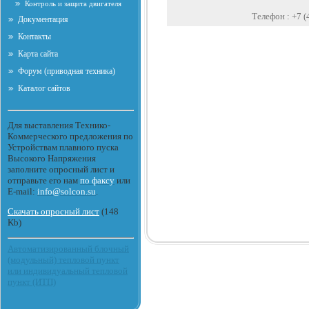
Контроль и защита двигателя
Телефон :
+7 (
Документация
Контакты
Карта сайта
Форум (приводная техника)
Каталог сайтов
Для выставления Технико-
Коммерческого предложения по
Устройствам плавного пуска
Высокого Напряжения
заполните опросный лист и
отправьте его нам
по факсу
или
E-mail:
info@solcon.su
.
Скачать опросный лист
(148
Kb)
Автоматизированный блочный
(модульный) тепловой пункт
или индивидуальный тепловой
пункт (ИТП)