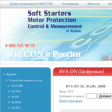
Добро пожаловать в SOLCON!
О компании
Новости
Ко
8 800 555 90 55
SOLCON в России
RVS-DN (Цифровые)
Каталог
Устройства плавного пуска
SI-START
RVS-DN 58, 30 кВт ,400В
Цена: 923
SI-AXO
Добавить к заказу:
SI-DN
Вернуться назад
SI-HDN
SI-DST