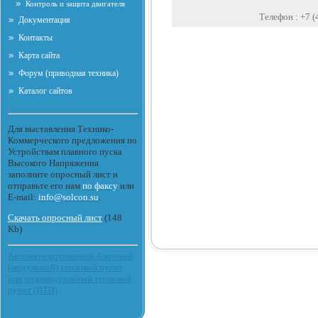
Контроль и защита двигателя
Телефон :
+7 (
Документация
Контакты
Карта сайта
Форум (приводная техника)
Каталог сайтов
Для выставления Технико-
Коммерческого предложения по
Устройствам плавного пуска
Высокого Напряжения
заполните опросный лист и
отправьте его нам
по факсу
или
E-mail:
info@solcon.su
.
Скачать опросный лист
(148
Kb)
Автоматизированный блочный
(модульный) тепловой пункт
или индивидуальный тепловой
пункт (ИТП)