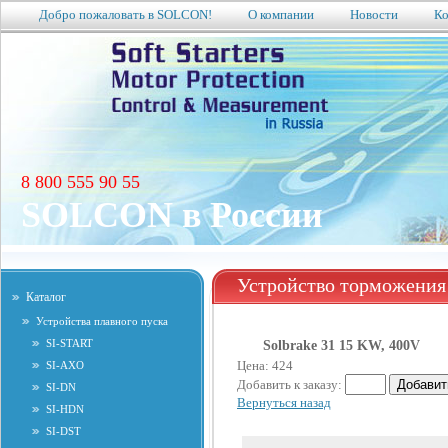
Добро пожаловать в SOLCON!
О компании
Новости
Ко
8 800 555 90 55
SOLCON в России
Устройство торможения
Каталог
Устройства плавного пуска
SI-START
Solbrake 31 15 KW, 400V
Цена: 424
SI-AXO
Добавить к заказу:
SI-DN
Вернуться назад
SI-HDN
SI-DST